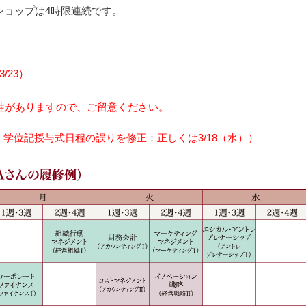
ショップは4時限連続です。
3/23）
性がありますので、ご留意ください。
1/25 学位記授与式日程の誤りを修正：正しくは3/18（水））