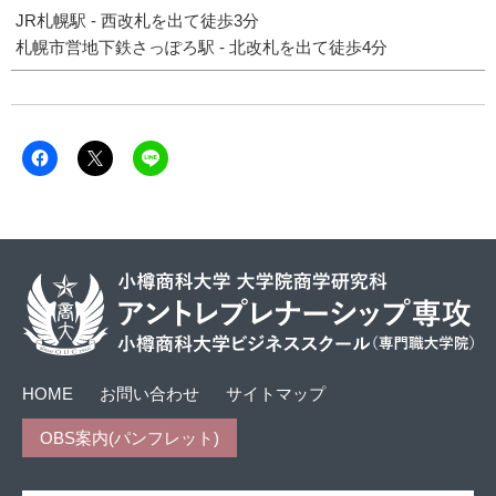
JR札幌駅 - 西改札を出て徒歩3分
札幌市営地下鉄さっぽろ駅 - 北改札を出て徒歩4分
Facebook
ク
ク
で
リ
リ
共
ッ
ッ
有
ク
ク
す
し
し
る
て
て
に
X（旧
LINE
は
Twitter）
で
ク
で
共
リ
共
有
ッ
有
(新
ク
(新
し
し
し
い
て
い
ウ
く
ウ
ィ
だ
ィ
ン
さ
ン
ド
HOME
お問い合わせ
サイトマップ
い
ド
ウ
(新
ウ
で
し
で
開
OBS案内(パンフレット)
い
開
き
ウ
き
ま
ィ
ま
す)
ン
す)