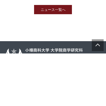
は
Twitter）
で
ク
で
共
リ
共
有
ニュース一覧へ
ッ
有
(新
ク
(新
し
し
し
い
て
い
ウ
く
ウ
ィ
だ
ィ
ン
さ
ン
ド
い
ド
ウ
(新
ウ
で
し
で
開
い
開
き
ウ
き
ま
ィ
ま
す)
ン
す)
ド
ウ
で
開
き
ま
す)
HOME
お問い合わせ
サイトマップ
OBS案内(パンフレット)