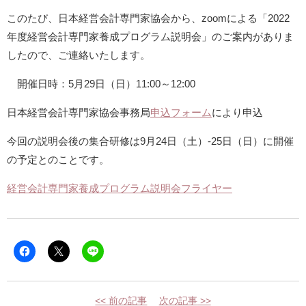
このたび、日本経営会計専門家協会から、zoomによる「2022
年度経営会計専門家養成プログラム説明会」のご案内がありま
したので、ご連絡いたします。
開催日時：5月29日（日）11:00～12:00
日本経営会計専門家協会事務局
申込フォーム
により申込
今回の説明会後の集合研修は9月24日（土）-25日（日）に開催
の予定とのことです。
経営会計専門家養成プログラム説明会フライヤー
Facebook
ク
ク
で
リ
リ
共
ッ
ッ
有
ク
ク
す
し
し
る
て
て
<<
前の記事
次の記事
>>
に
X（旧
LINE