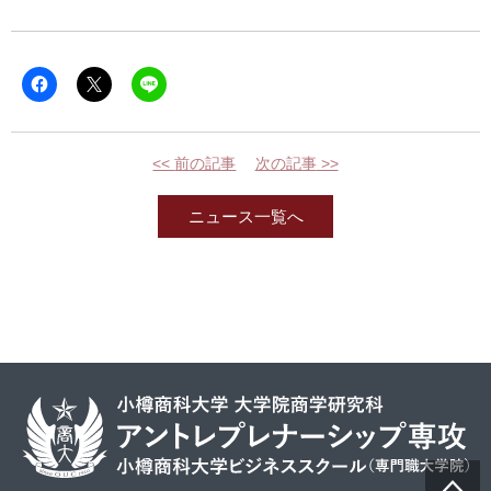
Facebook
ク
ク
で
リ
リ
共
ッ
ッ
有
ク
ク
す
し
し
る
て
て
<<
前の記事
次の記事
>>
に
X（旧
LINE
は
Twitter）
で
ク
で
共
リ
共
有
ニュース一覧へ
ッ
有
(新
ク
(新
し
し
し
い
て
い
ウ
く
ウ
ィ
だ
ィ
ン
さ
ン
ド
い
ド
ウ
(新
ウ
で
し
で
開
い
開
き
ウ
き
ま
ィ
ま
す)
ン
す)
ド
ウ
で
開
き