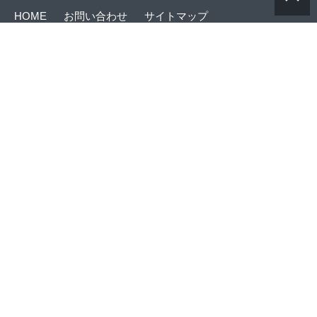
ま
す)
HOME
お問い合わせ
サイトマップ
OBS案内(パンフレット)
© Copyright
2026 OTARU UNIVERSITY OF COMMERCE. All rights