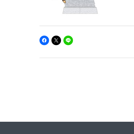
Facebook
ク
ク
で
リ
リ
共
ッ
ッ
有
ク
ク
す
し
し
る
て
て
に
X（旧
LINE
は
Twitter）
で
ク
で
共
リ
共
有
ッ
有
(新
ク
(新
し
し
し
い
て
い
ウ
く
ウ
ィ
だ
ィ
ン
さ
ン
ド
い
ド
ウ
(新
ウ
で
し
で
開
い
開
き
ウ
き
ま
ィ
ま
す)
ン
す)
ド